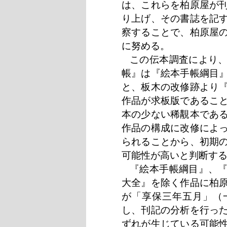
は、これらを柏原屋が
り上げ、その書誌を記
察することで、柏原屋
に努める。
この伝本調査により
帳』は『絵本手帳綱目
と、板木の改修跡より
作品が求板版であるこ
本の少ない稀覯本であ
作品の構成に改修によ
られることから、初期
可能性が高いと判断す
『絵本手帳綱目』、
大全』を除く作品に柏
が「享保三年五月」（
し、刊記の分析を行っ
ずれが生じている可能