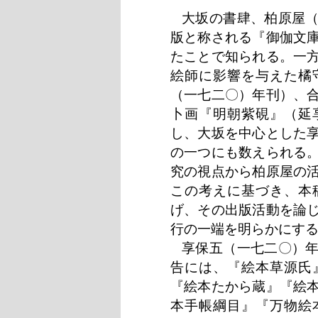
大坂の書肆、柏原屋
版と称される『御伽文
たことで知られる。一
絵師に影響を与えた橘
（一七二〇）年刊）、
卜画『明朝紫硯』（延
し、大坂を中心とした
の一つにも数えられる
究の視点から柏原屋の
この考えに基づき、本
げ、その出版活動を論
行の一端を明らかにす
享保五（一七二〇）
告には、『絵本草源氏
『絵本たから蔵』『絵
本手帳綱目』『万物絵