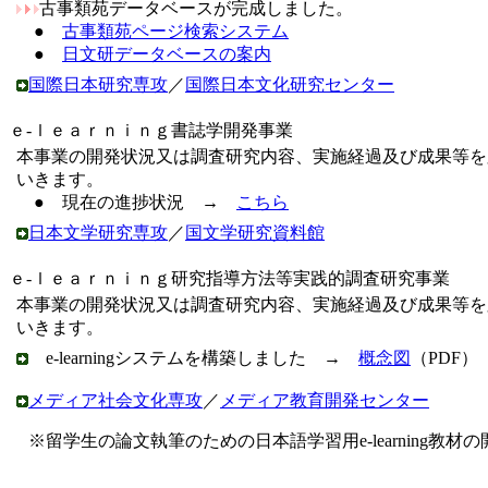
古事類苑データベースが完成しました。
●
古事類苑ページ検索システム
●
日文研データベースの案内
国際日本研究専攻
／
国際日本文化研究センター
ｅ-ｌｅａｒｎｉｎｇ書誌学開発事業
本事業の開発状況又は調査研究内容、実施経過及び成果等を
いきます。
●
現在の進捗状況 →
こちら
日本文学研究専攻
／
国文学研究資料館
ｅ-ｌｅａｒｎｉｎｇ研究指導方法等実践的調査研究事業
本事業の開発状況又は調査研究内容、実施経過及び成果等を
いきます。
e-learningシステムを構築しました →
概念図
（PDF）
メディア社会文化専攻
／
メディア教育開発センター
※留学生の論文執筆のための日本語学習用e-learning教材の