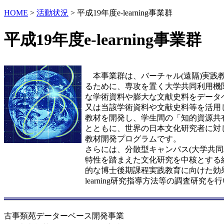
HOME
>
活動状況
> 平成19年度e-learning事業群
平成19年度e-learning事業群
本事業群は、バーチャル(遠隔)実践
るために、専攻を置く大学共同利用機
な学術資料や膨大な文献史料をデータ
又は当該学術資料や文献史料等を活用したe-
教材を開発し、学生間の「知的資源共
とともに、世界の日本文化研究者に対
教材開発プログラムです。
さらには、分散型キャンパス(大学共同
特性を踏まえた文化研究を中核とする
的な博士後期課程実践教育に向けた効果
learning研究指導方法等の調査研究を
古事類苑データーベース開発事業