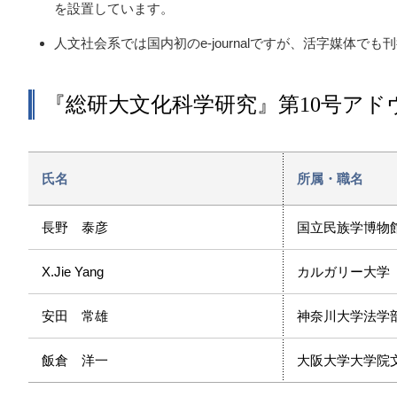
を設置しています。
人文社会系では国内初のe-journalですが、活字媒体で
『総研大文化科学研究』第10号ア
氏名
所属・職名
長野 泰彦
国立民族学博物
X.Jie Yang
カルガリー大学
安田 常雄
神奈川大学法学
飯倉 洋一
大阪大学大学院